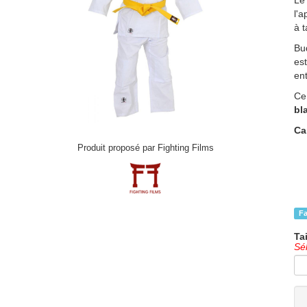
L
l'
à t
Bu
es
en
C
bl
Ca
Produit proposé par Fighting Films
Fa
Tai
Sé